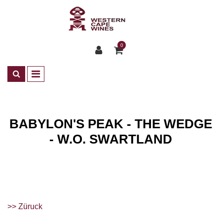
0
BABYLON'S PEAK - THE WEDGE
- W.O. SWARTLAND
Weingüter
Babylon's Peak - The Wedge
>> Züruck