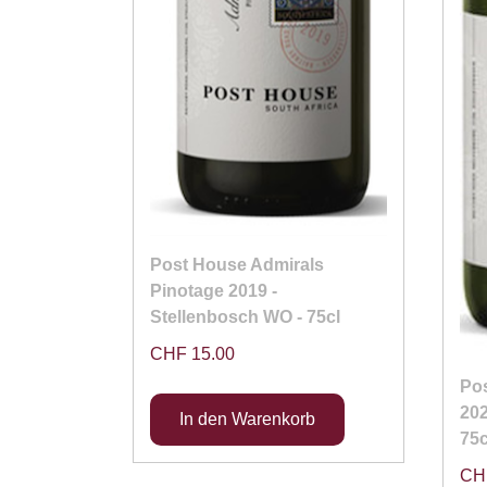
Post House Admirals
Pinotage 2019 -
Stellenbosch WO - 75cl
CHF 15.00
Pos
202
75c
CH