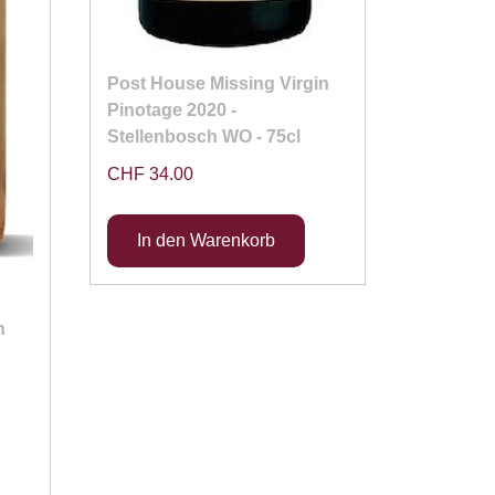
Post House Missing Virgin
Pinotage 2020 -
Stellenbosch WO - 75cl
CHF 34.00
s
h