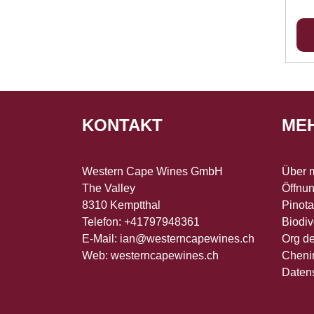
KONTAKT
ME
Western Cape Wines GmbH
Über 
The Valley
Öffnun
8310 Kemptthal
Pinot
Telefon: +41797948361
Biodiv
E-Mail:
ian@westerncapewines.ch
Org d
Web:
westerncapewines.ch
Cheni
Daten