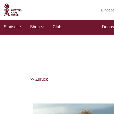
Startseite
Shop
Club
Weingüter
Degust
>> Züruck