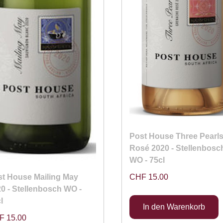
Post House Three Pearl
Rosé 2020 - Stellenbosc
WO - 75cl
CHF 15.00
t House Mailing May
0 - Stellenbosch WO -
l
F 15.00