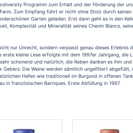
iodiversity Programm zum Erhalt und der Förderung der ursp
r Farm. Zum Empfang führt er nicht ohne Stolz durch seinen
erschönen Garten geladen. Erst dann geht es in den Keller
it, Komplexität und Mineralität seines Chenin Blancs, sei
nicht nur Unrecht, sondern verpasst genau dieses Erlebnis d
e erste kleine Lese erfolgte mit dem 1997er Jahrgang, die L
u sehr schonend und natürlich, die Reben danken es ihm und
 Gebers: Die Weine werden sämtlich ungefiltert abgefüllt, 
türlichen Hefen wie traditionell im Burgund in offenen Tan
u in französischen Barriques. Erste Abfüllung in 1997.