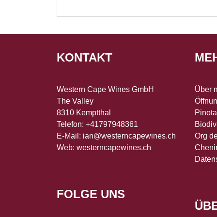
KONTAKT
ME
Western Cape Wines GmbH
Über 
The Valley
Öffnun
8310 Kemptthal
Pinot
Telefon: +41797948361
Biodiv
E-Mail:
ian@westerncapewines.ch
Org d
Web:
westerncapewines.ch
Cheni
Daten
FOLGE UNS
ÜB