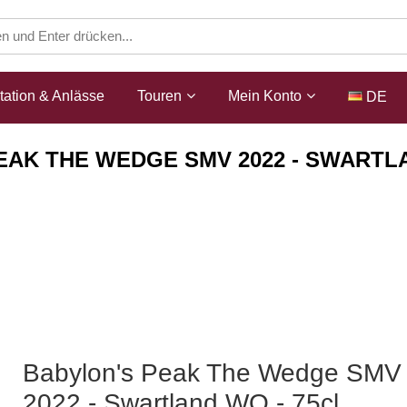
ation & Anlässe
Touren
Mein Konto
DE
EAK THE WEDGE SMV 2022 - SWARTLA
Shop
Weine
ZA Rotwein
Babylon's Peak The Wedge SMV
2022 - Swartland WO - 75cl