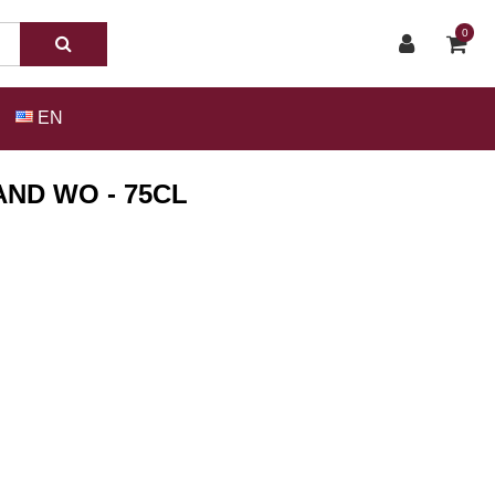
0
EN
ND WO - 75CL