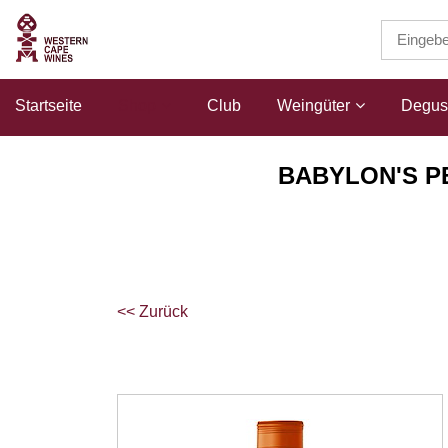
Startseite
Shop
Club
Weingüter
Degust
BABYLON'S P
<< Zurück