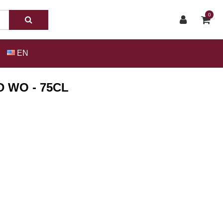
0
EN
 WO - 75CL