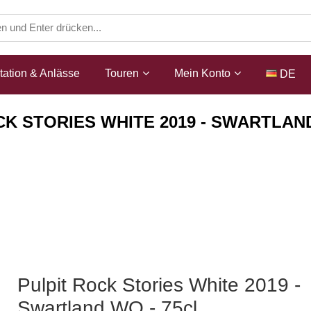
ation & Anlässe
Touren
Mein Konto
DE
CK STORIES WHITE 2019 - SWARTLAND
Shop
Weine
ZA Weisswein
Pulpit Rock Stories White 2019 -
Swartland WO - 75cl