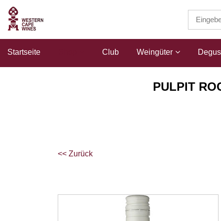
Startseite
Shop
Club
Weingüter
Degust
PULPIT RO
<< Zurück