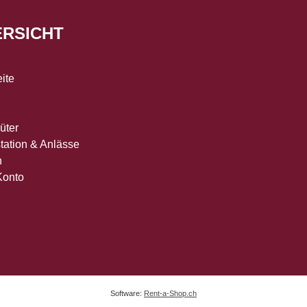
ERSICHT
eite
üter
tation & Anlässe
n
Konto
Software:
Rent-a-Shop.ch