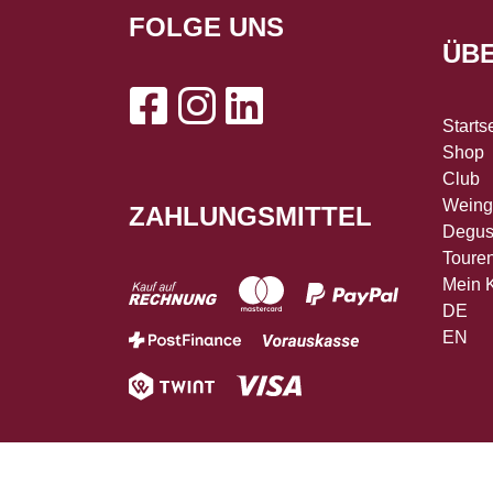
FOLGE UNS
ÜB
Starts
Shop
Club
Weing
ZAHLUNGSMITTEL
Degus
Toure
Mein 
DE
EN