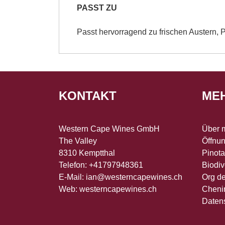
PASST ZU
Passt hervorragend zu frischen Austern,
KONTAKT
ME
Western Cape Wines GmbH
Über 
The Valley
Öffnun
8310 Kemptthal
Pinot
Telefon: +41797948361
Biodiv
E-Mail:
ian@westerncapewines.ch
Org d
Web:
westerncapewines.ch
Cheni
Daten