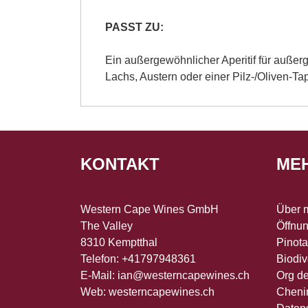
PASST ZU:
Ein außergewöhnlicher Aperitif für auße
Lachs, Austern oder einer Pilz-/Oliven-T
KONTAKT
ME
Western Cape Wines GmbH
Über 
The Valley
Öffnun
8310 Kemptthal
Pinot
Telefon: +41797948361
Biodiv
E-Mail:
ian@westerncapewines.ch
Org d
Web:
westerncapewines.ch
Cheni