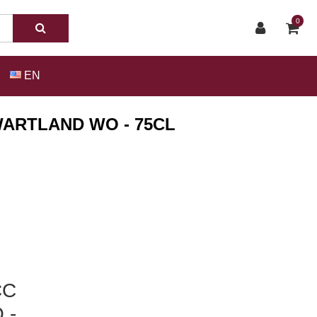
0
EN
WARTLAND WO - 75CL
CC
 -