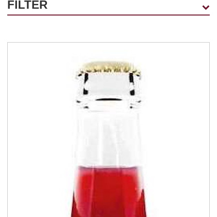
FILTER
KOLLEKTIONEN
Ohne Alkohol
(2)
LAND
Südafrika
(1)
Schweiz
(1)
ALKOHOLGEHALT
0.0%
(1)