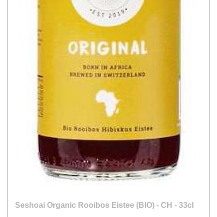
Seshoai Organic Rooibos Eistee (BIO) - CH - 33cl