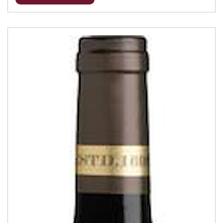
Bier
(1)
Gin
(2)
Portwein
(2)
Premium Range
(9)
Pinotage
(12)
Rosé
(6)
Weissweine
(54)
Rotweine
(73)
Dessertweine
(5)
Schaumwein
(13)