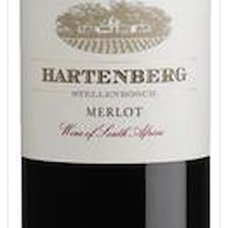
0.0%
(1)
11%
(5)
12%
(5)
12.5%
(8)
13%
(29)
13.5%
(29)
14%
(31)
14.5%
(30)
15%
(4)
15.5%
(4)