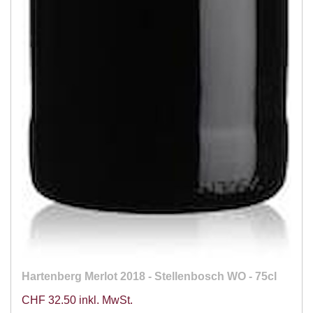
18%
(1)
3%
(1)
40%
(1)
43%
(3)
AUFLAGE
Hartenberg Merlot 2018 - Stellenbosch WO - 75cl
CHF 32.50 inkl. MwSt.