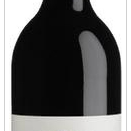
Europäisch
(9)
Ohne Alkohol
(2)
Spirituosen
(4)
Bioweine
(18)
Restposten
(9)
LAND
Südafrika
(146)
Schweiz
(5)
Europa
(6)
ALKOHOLGEHALT