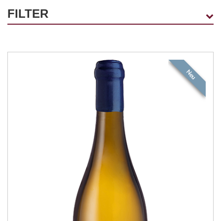
FILTER
HERSTELLER
BABYLON'S PEAK
(6)
Neu
CAPE POINT
(1)
CONSTANTIA UITSIG
(3)
FROMENT-GRIFFON
(2)
GRANDE PROVENCE
(4)
GROOTE POST
(10)
HARTENBERG
(17)
HK WEIN
(4)